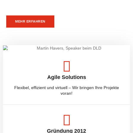
ist es, innovative Ideen in profitable Realitäten umzusetzen,
indem wir fundierte Strategien und agile Methoden anwenden.
MEHR ERFAHREN
Agile Solutions
Flexibel, effizient und virtuell – Wir bringen Ihre Projekte
voran!
Gründung 2012