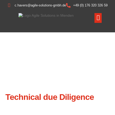
c.havers@agile-solutions-gmbh.de
+49 (0) 176 320 326 59
HERZLICH WILLKOMMEN BEI AGILE SOLUTIONS GMBH
Agile Solutions – Ihr Partner
für Investoren &
mittelständische
Unternehmen mit einem
Fokus auf
Technical due Diligence
Wir spezialisieren uns auf die maßgeschneiderte Entwicklung
von Projekten für Investoren und Risikokapitalgeber. Unser Ziel