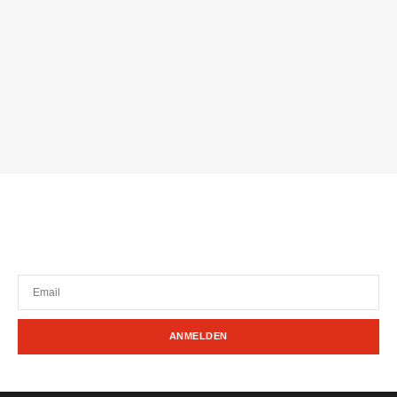
Einfach anmelden. Mit unserem Newsletter
bleiben Sie immer auf dem Laufenden!
ANMELDEN