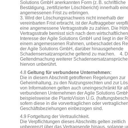
Solutions GmbH anerkannten Form (z. B. schriftliche
Bestätigung, zertifizierter Löschbericht) innerhalb ein
angemessenen Frist zu erbringen.
3. Wird der Löschungsnachweis nicht innerhalb der
vereinbarten Frist erbracht, ist der Auftraggeber verpfli
eine angemessene Vertragsstrafe zu zahlen. Die Höh
Vertragsstrafe bemisst sich nach dem wirtschaftlichen
Interesse der Agile Solutions GmbH und liegt in der R
einem angemessenen Rahmen, unbeschadet des Re
der Agile Solutions GmbH, darüber hinausgehende
Schadensersatzansprüche geltend zu machen. 4. D
Geltendmachung weiterer Schadensersatzansprüche 
hiervon unberührt.
4.8
Geltung für verbundene Unternehmen:
Die in diesem Abschnitt getroffenen Regelungen zur
Geheimhaltung, zu den Nutzungsrechten und zur Lö
von Informationen gelten auch uneingeschränkt für al
verbundenen Unternehmen der Agile Solutions GmbH
beispielsweise die PlantoVision U.G. (haftungsbeschr
sofern diese in die vorvertraglichen oder vertragliche
Geschäftsbeziehungen einbezogen sind.
4.9 Fortgeltung der Vertraulichkeit.
Die Verpflichtungen dieses Abschnitts gelten zeitlich
unbegrenzt über das Vertragsende hinaus, solange u