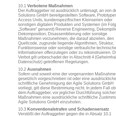
10.1
Verbotene Maßnahmen
Der Auftraggeber ist ausdrücklich untersagt, an von d
Solutions GmbH bereitgestellten Software, Prototypen
Access Units, kundenspezifischen Kleinserien oder
sonstigen digitalen Produkten und Systemen (im Fo
„Software“ genannt) Reverse Engineering, Dekompili
Dekomposition, Disassemblierung oder sonstige
Maßnahmen vorzunehmen, die darauf abzielen, den
Quellcode, zugrunde liegende Algorithmen, Struktur,
Funktionsweise oder sonstige vertrauliche technisch
Informationen offenzulegen oder zu rekonstruieren. D
Verbot gilt unbeschadet der in Abschnitt 4 (Geheimha
Datenschutz) getroffenen Regelungen.
10.2
Ausnahmen
Sofern und soweit eine der vorgenannten Maßnahm
gesetzlich vorgeschrieben ist oder eine ausdrücklich
schriftliche Genehmigung der Agile Solutions GmbH
vorliegt, gilt diese Bestimmung nicht. In jedem Fall ob
dem Auftraggeber, vor jeglicher Durchführung solcher
Maßnahmen eine ausdrückliche schriftliche Zustimm
Agile Solutions GmbH einzuholen.
10.3
Konventionalstrafen und Schadensersatz
Verstößt der Auftraggeber gegen die in Absatz 10.1